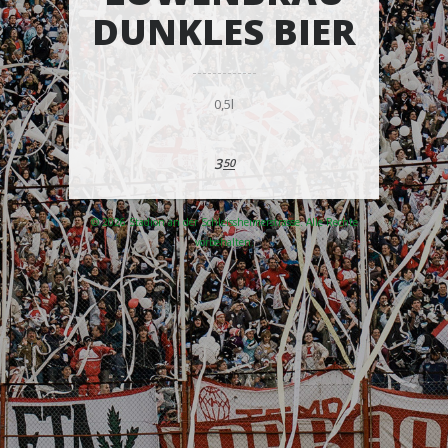
DUNKLES BIER
0,5l
3
50
© 2026 Stadion an der Schleissheimerstrasse. Alle Rechte
vorbehalten.