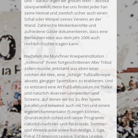
und – darauf legen wir großen Wert – absolut
überparteilich, denn bei uns findet jeder Fan
seine Heimat und ziemlich sicher auch einen
Schal oder Wimpel seines Vereins an der
Wand. Zahlreiche Medienberichte und
zufriedene Gäste dokumentieren, dass eine
Bierlaunen-Idee aus dem Jahr 2006 auch
reichlich Früchte tragen kann.
Nachdem die Münchner Kneipeninstitution
„Vollmond“ ihrem fortgeschrittenen Alter Tribut
zollen musste, entstand aus eben einer
solchen die Idee, eine „richtige“ Fußballkneipe
abseits gängiger Sportsbars zu etablieren. Und
so entstand eine Art Fußballmuseum mit Theke
und natürlich diversen Leinwänden und
Screens, auf denen wir bis zu drei Spiele
parallel und teilweise auch mit Ton und einem
eigenen Kommentator (!) zeigen können.
Grundsätzlich richtet sich unser Programm
natürlich nach Hin- und Rückrunde, Sommer-
und Winterpause sowie Bundesliga, 2. Liga,
Pokal, Champions League, Europa League,