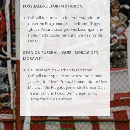
FUSSBALL-KULTUR IM STADION
Fußball-Kultur ist ein fester Bestandteil in
unserem Programm. An spielfreien Tagen,
gibt es Veranstaltungen wie Lesungen und
Podiumsdiskussionen rund um das runde
Leder.
STADION FUSSBALL-QUIZ „SCHLAG DEN
MORAWE“
Bei unserem inzwischen legendären
Fußball-Quiz spielen verschiedene Teams
gegen „Uns Uwe“, Fußball-Kommentator Uwe
Morawe. Die Fragebögen erstellt unser Quiz-
Team Tom und Flocki. Dem Sieger winkt
Zeche frei für den Abend!
© 2026 Stadion an der Schleissheimerstrasse. Alle Rechte
vorbehalten.