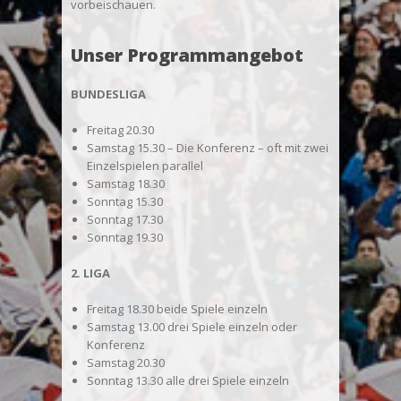
vorbeischauen.
Unser Programmangebot
BUNDESLIGA
Freitag 20.30
Samstag 15.30 – Die Konferenz – oft mit zwei
Einzelspielen parallel
Samstag 18.30
Sonntag 15.30
Sonntag 17.30
Sonntag 19.30
2. LIGA
Freitag 18.30 beide Spiele einzeln
Samstag 13.00 drei Spiele einzeln oder
Konferenz
Samstag 20.30
Sonntag 13.30 alle drei Spiele einzeln