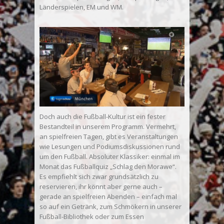
Länderspielen, EM und WM.
Doch auch die Fußball-Kultur ist ein fester
Bestandteil in unserem Programm. Vermehrt,
an spielfreien Tagen, gibt es Veranstaltungen
wie Lesungen und Podiumsdiskussionen rund
um den Fußball. Absoluter Klassiker: einmal im
Monat das Fußballquiz „Schlag den Morawe“.
Es empfiehlt sich zwar grundsätzlich zu
reservieren, ihr könnt aber gerne auch –
gerade an spielfreien Abenden – einfach mal
so auf ein Getränk, zum Schmökern in unserer
Fußball-Bibliothek oder zum Essen