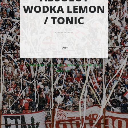
WODKA LEMON
/ TONIC
7
80
© 2026 Stadion an der Schleissheimerstrasse. Alle Rechte
vorbehalten.